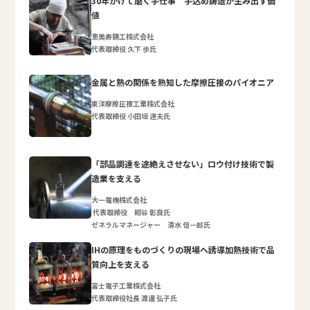
30年かけて磨く手仕事 手込め鋳造が生み出す価
値
恵美寿鋳工株式会社
代表取締役 久下 歩氏
金属と熱の関係を熟知した摩擦圧接のパイオニア
東洋摩擦圧接工業株式会社
代表取締役 小田垣 達夫氏
「部品調達を途絶えさせない」ロウ付け技術で製
造業を支える
大一電機株式会社
代表取締役 紺谷 彰良氏
ゼネラルマネージャー 清水 信一郎氏
IHの原理をものづくりの現場へ誘導加熱技術で品
質向上を支える
富士電子工業株式会社
代表取締役社長 渡邊 弘子氏