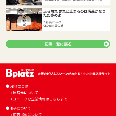
走る勿れ されど止まるのは尚愚かなり
ただ歩めよ
たねやグループ
CEO 山本 昌仁 氏
記事一覧に戻る
●Bplatzとは
運営元について
ユニークな企業情報はこちらまで
●冊子について
広告掲載について