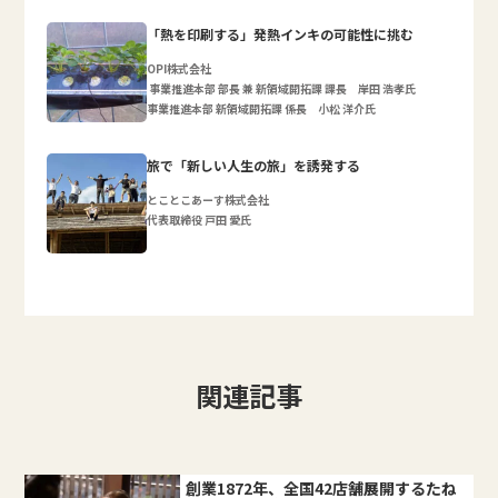
「熱を印刷する」発熱インキの可能性に挑む
OPI株式会社
事業推進本部 部長 兼 新領域開拓課 課長 岸田 浩孝氏
事業推進本部 新領域開拓課 係長 小松 洋介氏
旅で「新しい人生の旅」を誘発する
とことこあーす株式会社
代表取締役 戸田 愛氏
関連記事
創業1872年、全国42店舗展開するたね