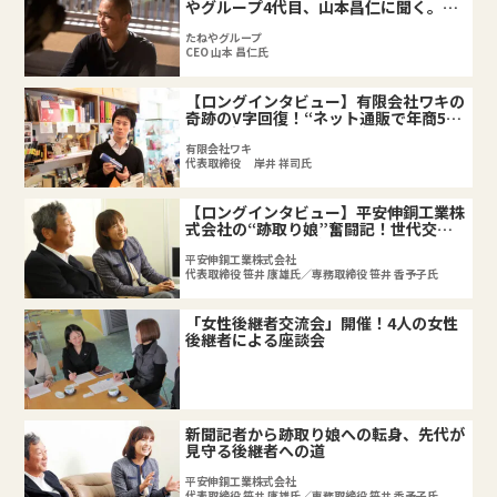
やグループ4代目、山本昌仁に聞く。事
業承継からみる企業経営。
たねやグループ
CEO 山本 昌仁氏
【ロングインタビュー】有限会社ワキの
奇跡のV字回復！“ネット通販で年商5億
円”を実現した若きリーダーの挑戦
有限会社ワキ
代表取締役 岸井 祥司氏
【ロングインタビュー】平安伸銅工業株
式会社の“跡取り娘”奮闘記！世代交代
がもたらした社内革命
平安伸銅工業株式会社
代表取締役 笹井 康雄氏／専務取締役 笹井 香予子氏
「女性後継者交流会」開催！4人の女性
後継者による座談会
新聞記者から跡取り娘への転身、先代が
見守る後継者への道
平安伸銅工業株式会社
代表取締役 笹井 康雄氏／専務取締役 笹井 香予子氏