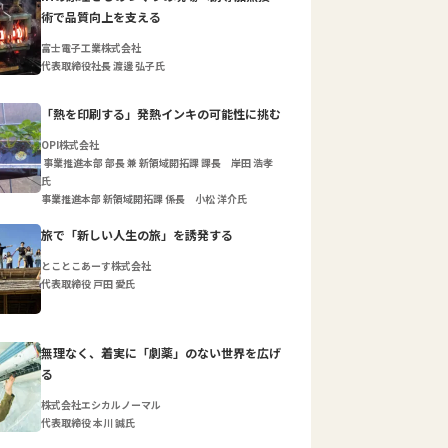
術で品質向上を支える
富士電子工業株式会社
代表取締役社長 渡邊 弘子氏
「熱を印刷する」発熱インキの可能性に挑む
OPI株式会社
事業推進本部 部長 兼 新領域開拓課 課長 岸田 浩孝
氏
事業推進本部 新領域開拓課 係長 小松 洋介氏
旅で「新しい人生の旅」を誘発する
とことこあーす株式会社
代表取締役 戸田 愛氏
無理なく、着実に「劇薬」のない世界を広げ
る
株式会社エシカルノーマル
代表取締役 本川 誠氏