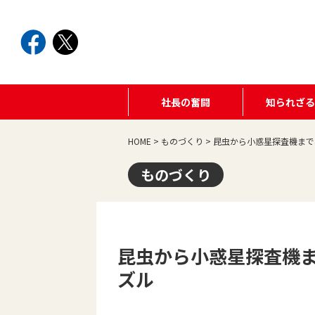
社長の奮闘
知られざ
HOME
>
ものづくり
>
昆虫から小惑星探査機まで
ものづくり
昆虫から小惑星探査機ま
ズル