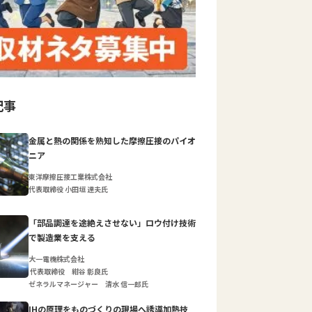
記事
金属と熱の関係を熟知した摩擦圧接のパイオ
ニア
東洋摩擦圧接工業株式会社
代表取締役 小田垣 達夫氏
「部品調達を途絶えさせない」ロウ付け技術
で製造業を支える
大一電機株式会社
代表取締役 紺谷 彰良氏
ゼネラルマネージャー 清水 信一郎氏
IHの原理をものづくりの現場へ誘導加熱技