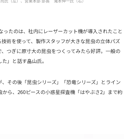
武司氏（左）、営業本部 部長 滝本伸一氏（右）
になったのは、社内にレーザーカット機が導入されたこと
る技術を使って、製作スタッフが大きな昆虫の立体パズ
で、つぎに原寸大の昆虫をつくってみたら好評。一般の
した」と話す畠山氏。
が、その後「昆虫シリーズ」「恐竜シリーズ」とライン
虫から、260ピースの小惑星探査機「はやぶさ2」まで約