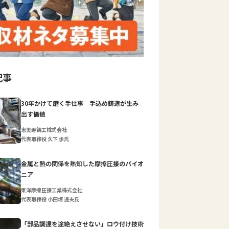
記事
30年かけて磨く手仕事 手込め鋳造が生み
出す価値
恵美寿鋳工株式会社
代表取締役 久下 歩氏
金属と熱の関係を熟知した摩擦圧接のパイオ
ニア
東洋摩擦圧接工業株式会社
代表取締役 小田垣 達夫氏
「部品調達を途絶えさせない」ロウ付け技術