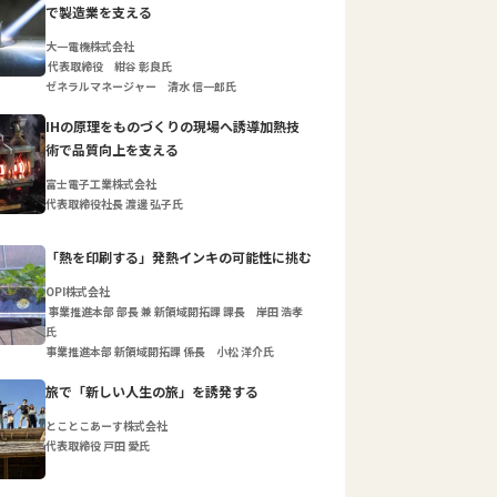
で製造業を支える
大一電機株式会社
代表取締役 紺谷 彰良氏
ゼネラルマネージャー 清水 信一郎氏
IHの原理をものづくりの現場へ誘導加熱技
術で品質向上を支える
富士電子工業株式会社
代表取締役社長 渡邊 弘子氏
「熱を印刷する」発熱インキの可能性に挑む
OPI株式会社
事業推進本部 部長 兼 新領域開拓課 課長 岸田 浩孝
氏
事業推進本部 新領域開拓課 係長 小松 洋介氏
旅で「新しい人生の旅」を誘発する
とことこあーす株式会社
代表取締役 戸田 愛氏