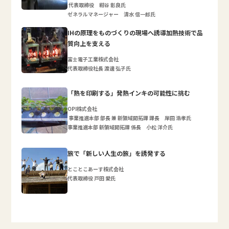
代表取締役 紺谷 彰良氏
ゼネラルマネージャー 清水 信一郎氏
IHの原理をものづくりの現場へ誘導加熱技術で品
質向上を支える
富士電子工業株式会社
代表取締役社長 渡邊 弘子氏
「熱を印刷する」発熱インキの可能性に挑む
OPI株式会社
事業推進本部 部長 兼 新領域開拓課 課長 岸田 浩孝氏
事業推進本部 新領域開拓課 係長 小松 洋介氏
旅で「新しい人生の旅」を誘発する
とことこあーす株式会社
代表取締役 戸田 愛氏