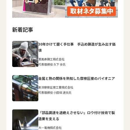
新着記事
30年かけて磨く手仕事 手込め鋳造が生み出す価
値
恵美寿鋳工株式会社
代表取締役 久下 歩氏
金属と熱の関係を熟知した摩擦圧接のパイオニア
東洋摩擦圧接工業株式会社
代表取締役 小田垣 達夫氏
「部品調達を途絶えさせない」ロウ付け技術で製
造業を支える
大一電機株式会社