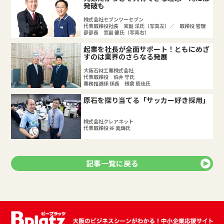
発破も
株式会社セブンツーセブン
代表取締役社長 宮副 洋氏（写真左）／ 取締役 管理
部部長 宮副 健氏（写真右）
起業を社長が全面サポート！ともにめざ
すのは業界のさらなる発展
大阪石材工業株式会社
代表取締役 伯井 守氏
業務推進係 係長 根倉 辰佳氏
原石を探り当てる「サッカー好き採用」
株式会社クレアネット
代表取締役 谷 美輝氏
記事一覧に戻る