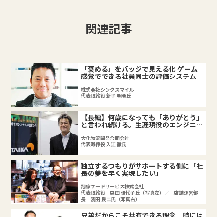
関連記事
「褒める」をバッジで見える化 ゲーム
感覚でできる社員同士の評価システム
株式会社シンクスマイル
代表取締役 新子 明希氏
【長編】何歳になっても「ありがとう」
と言われ続ける。生涯現役のエンジニア
集団をつくる。
大化物流開発合同会社
代表取締役 入江 徹氏
独立するつもりがサポートする側に「社
長の夢を早く実現したい」
翔家フードサービス株式会社
代表取締役 森田 佳代子氏（写真左）／ 店舗運営部
長 濱田 良二氏（写真右）
兄弟だからこそ共有できる理念 時には