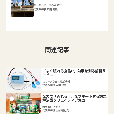
とことこあーす株式会社
代表取締役 戸田 愛氏
関連記事
「よく眠れる食品!?」効果を測る解析サ
ービス
スリープウェル株式会社
代表取締役 吉田 政樹氏
全力で「売れる！」をサポートする課題
解決型クリエイティブ集団
株式会社イデイ
代表取締役 出射 新也氏