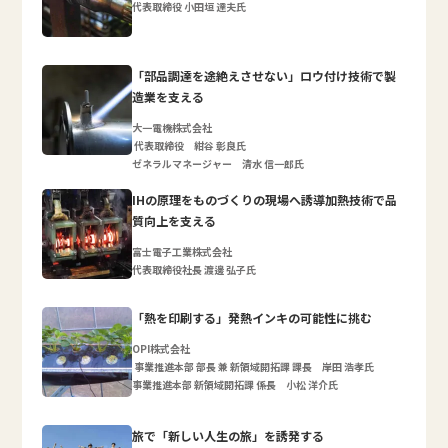
代表取締役 小田垣 達夫氏
「部品調達を途絶えさせない」ロウ付け技術で製
造業を支える
大一電機株式会社
代表取締役 紺谷 彰良氏
ゼネラルマネージャー 清水 信一郎氏
IHの原理をものづくりの現場へ誘導加熱技術で品
質向上を支える
富士電子工業株式会社
代表取締役社長 渡邊 弘子氏
「熱を印刷する」発熱インキの可能性に挑む
OPI株式会社
事業推進本部 部長 兼 新領域開拓課 課長 岸田 浩孝氏
事業推進本部 新領域開拓課 係長 小松 洋介氏
旅で「新しい人生の旅」を誘発する