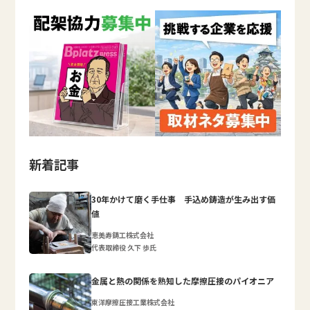
新着記事
30年かけて磨く手仕事 手込め鋳造が生み出す価
値
恵美寿鋳工株式会社
代表取締役 久下 歩氏
金属と熱の関係を熟知した摩擦圧接のパイオニア
東洋摩擦圧接工業株式会社