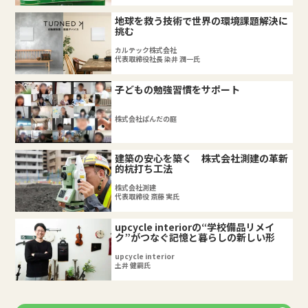
地球を救う技術で世界の環境課題解決に
挑む
カルテック株式会社
代表取締役社長 染井 潤一氏
子どもの勉強習慣をサポート
株式会社ぱんだの庭
建築の安心を築く 株式会社測建の革新
的杭打ち工法
株式会社測建
代表取締役 斎藤 実氏
upcycle interiorの“学校備品リメイ
ク”がつなぐ記憶と暮らしの新しい形
upcycle interior
土井 健嗣氏