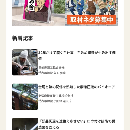
新着記事
30年かけて磨く手仕事 手込め鋳造が生み出す価
値
恵美寿鋳工株式会社
代表取締役 久下 歩氏
金属と熱の関係を熟知した摩擦圧接のパイオニア
東洋摩擦圧接工業株式会社
代表取締役 小田垣 達夫氏
「部品調達を途絶えさせない」ロウ付け技術で製
造業を支える