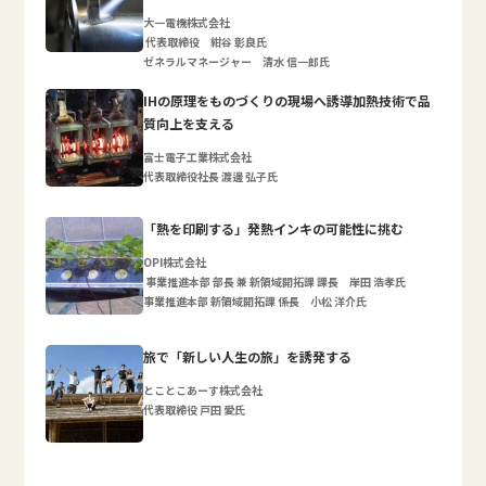
大一電機株式会社
代表取締役 紺谷 彰良氏
ゼネラルマネージャー 清水 信一郎氏
IHの原理をものづくりの現場へ誘導加熱技術で品
質向上を支える
富士電子工業株式会社
代表取締役社長 渡邊 弘子氏
「熱を印刷する」発熱インキの可能性に挑む
OPI株式会社
事業推進本部 部長 兼 新領域開拓課 課長 岸田 浩孝氏
事業推進本部 新領域開拓課 係長 小松 洋介氏
旅で「新しい人生の旅」を誘発する
とことこあーす株式会社
代表取締役 戸田 愛氏