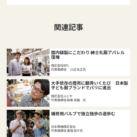
関連記事
国内縫製にこだわり 紳士礼服アパレル
復権
株式会社NFL
代表取締役 川辺 友之氏
大手依存の商売に翻弄いくたび 日本製
子ども服ブランドでパリに進出
株式会社ふじや
代表取締役 柳樂 昌義 氏
補修用バルブで独立独歩の道歩む
日本精機株式会社
代表取締役 髙橋 祐子氏