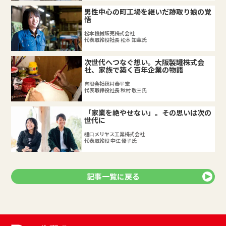
男性中心の町工場を継いだ跡取り娘の覚
悟
松本機械販売株式会社
代表取締役社長 松本 知華氏
次世代へつなぐ想い。大阪製罐株式会
社、家族で築く百年企業の物語
有限会社秋村泰平堂
代表取締役社長 秋村 敬三氏
「家業を絶やせない」。その思いは次の
世代に
樋口メリヤス工業株式会社
代表取締役 中江 優子氏
記事一覧に戻る