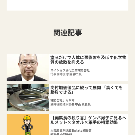
関連記事
塗るだけで人体に悪影響を及ぼす化学物
質の放散を抑える
スイショウ油化工業株式会社
代表取締役 水沼 紳二氏
高付加価値品に絞って展開 「高くても
勝負できる」
株式会社ナカヤマ
取締役統括本部長 中山 真貴氏
【編集長の独り言】ゲンバ男子に見るヘ
ルメット×タオル×軍手の相乗効果
大阪産業創造館 Bplatz編集部
編集長 山野千枝