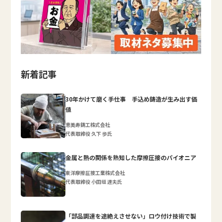
新着記事
30年かけて磨く手仕事 手込め鋳造が生み出す価
値
恵美寿鋳工株式会社
代表取締役 久下 歩氏
金属と熱の関係を熟知した摩擦圧接のパイオニア
東洋摩擦圧接工業株式会社
代表取締役 小田垣 達夫氏
「部品調達を途絶えさせない」ロウ付け技術で製