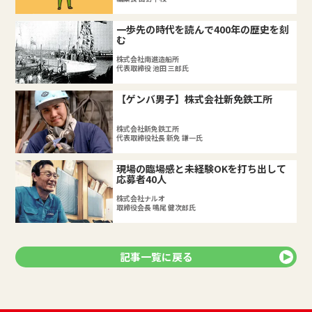
一歩先の時代を読んで400年の歴史を刻
む
株式会社南進造船所
代表取締役 池田 三郎氏
【ゲンバ男子】株式会社新免鉄工所
株式会社新免鉄工所
代表取締役社長 新免 謙一氏
現場の臨場感と未経験OKを打ち出して
応募者40人
株式会社ナルオ
取締役会長 鳴尾 健次郎氏
記事一覧に戻る