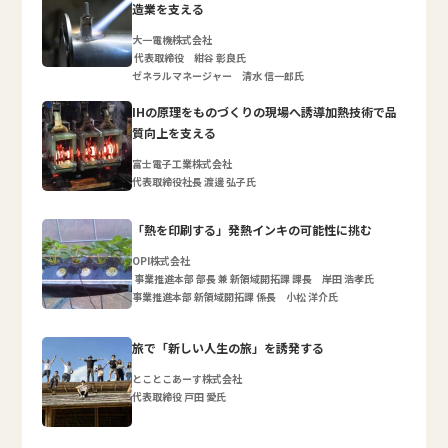
造業を支える
大一電機株式会社
代表取締役 紺谷 彰良氏
ゼネラルマネージャー 清水 信一郎氏
IHの原理をものづくりの現場へ誘導加熱技術で品
質向上を支える
富士電子工業株式会社
代表取締役社長 渡邊 弘子氏
「熱を印刷する」発熱インキの可能性に挑む
OPI株式会社
事業推進本部 部長 兼 新領域開拓課 課長 岸田 浩孝氏
事業推進本部 新領域開拓課 係長 小松 洋介氏
旅で「新しい人生の旅」を誘発する
とことこあーす株式会社
代表取締役 戸田 愛氏