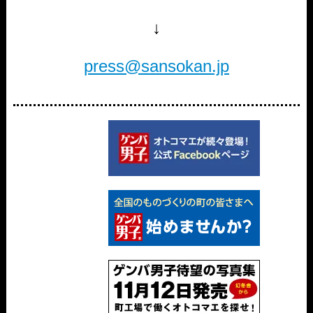
↓
press@sansokan.jp